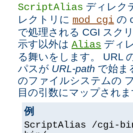
ディレク
ScriptAlias
レクトリに
の c
mod_cgi
で処理される CGI ス
示す以外は
ディレ
Alias
る舞いをします。 URL の
パスが
URL-path
で始ま
のファイルシステムの 
目の引数にマップされま
例
ScriptAlias /cgi-bi