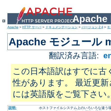
Apach
Apache
>
HTTP サーバ
>
ドキュメンテーション
>
バージョン 2.4
>
モ
Apache モジュール mo
翻訳済み言語:
e
この日本語訳はすでに古
性があります。 最近更
には英語版をご覧下さい
説明:
ホストファイルシステム上のいろいろな違う場