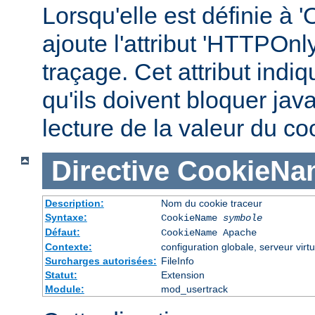
Lorsqu'elle est définie à '
ajoute l'attribut 'HTTPOnl
traçage. Cet attribut indi
qu'ils doivent bloquer jav
lecture de la valeur du co
Directive
CookieNa
Description:
Nom du cookie traceur
Syntaxe:
CookieName
symbole
Défaut:
CookieName Apache
Contexte:
configuration globale, serveur virtu
Surcharges autorisées:
FileInfo
Statut:
Extension
Module:
mod_usertrack