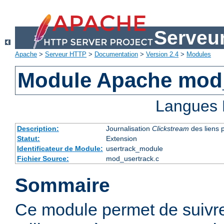
Serveu
Apache
>
Serveur HTTP
>
Documentation
>
Version 2.4
>
Modules
Module Apache mod
Langues 
Description:
Journalisation
Clickstream
des liens p
Statut:
Extension
Identificateur de Module:
usertrack_module
Fichier Source:
mod_usertrack.c
Sommaire
Ce module permet de suivre