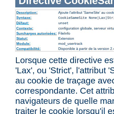
Directive
CookieSa
Description:
Ajoute l'attribut 'SameSite' au cook
Syntaxe:
CookieSameSite None|Lax|Str
Défaut:
unset
Contexte:
configuration globale, serveur virtu
Surcharges autorisées:
FileInfo
Statut:
Extension
Module:
mod_usertrack
Compatibilité:
Disponible à partir de la version
Lorsque cette directive est
'Lax', ou 'Strict', l'attribu
au cookie de traçage avec
correspondante. Cet attri
navigateurs de quelle man
traiter le cookie lorsqu'i