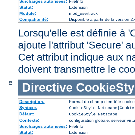
Surcharges autorisées:
FileInfo
Statut:
Extension
Module:
mod_usertrack
Compatibilité:
Disponible à partir de la version
Lorsqu'elle est définie à '
ajoute l'attribut 'Secure' 
Cet attribut indique aux n
doivent transmettre le c
Directive
CookieSty
Description:
Format du champ d'en-tête cookie
Syntaxe:
CookieStyle Netscape|Cookie
Défaut:
CookieStyle Netscape
Contexte:
configuration globale, serveur virtu
Surcharges autorisées:
FileInfo
Statut:
Extension