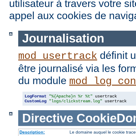
utilisateur à travers votre s
appel aux cookies de naviga
Journalisation
définit 
mod_usertrack
être journalisé via les fo
du module
mod_log_con
LogFormat
"%{Apache}n %r %t"
CustomLog
"logs/clickstream.log"
 usertrack
Directive
CookieDo
Description:
Le domaine auquel le cookie trace