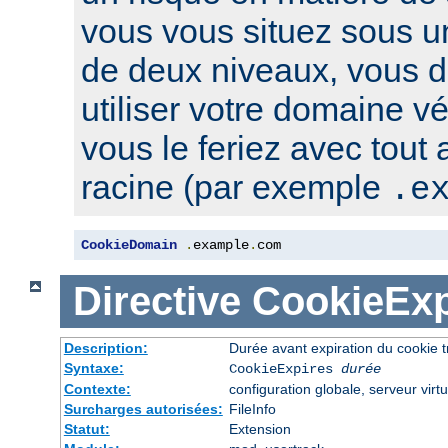
vous vous situez sous u
de deux niveaux, vous 
utiliser votre domaine v
vous le feriez avec tout
racine (par exemple
.e
CookieDomain
.
example
.
com
Directive
CookieExp
Description:
Durée avant expiration du cookie 
Syntaxe:
CookieExpires
durée
Contexte:
configuration globale, serveur virtu
Surcharges autorisées:
FileInfo
Statut:
Extension