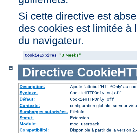
Si cette directive est abse
des cookies est limitée à 
du navigateur.
CookieExpires
"3 weeks"
Directive
CookieHT
Description:
Ajoute l'attribut 'HTTPOnly' au coo
Syntaxe:
CookieHTTPOnly on|off
Défaut:
CookieHTTPOnly off
Contexte:
configuration globale, serveur virtu
Surcharges autorisées:
FileInfo
Statut:
Extension
Module:
mod_usertrack
Compatibilité:
Disponible à partir de la version